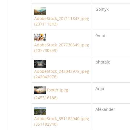
Goinyk
AdobeStock_207111843.jpeg
(207111843)
9mot
AdobeStock_207730549.jpeg
(207730549)
photalo
AdobeStock_242042978.jpeg
(242042978)
Anja
footer.jpeg
(245516188)
Alexander
AdobeStock_351182940.jpeg
(351182940)